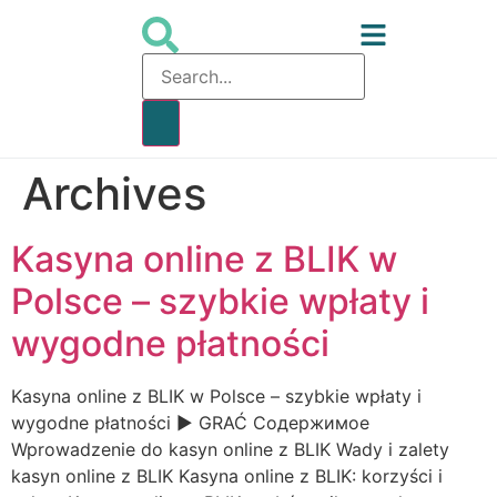
Archives
Kasyna online z BLIK w
Polsce – szybkie wpłaty i
wygodne płatności
Kasyna online z BLIK w Polsce – szybkie wpłaty i
wygodne płatności ▶️ GRAĆ Содержимое
Wprowadzenie do kasyn online z BLIK Wady i zalety
kasyn online z BLIK Kasyna online z BLIK: korzyści i