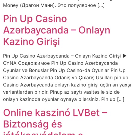
Money (Драгон Мани). Это популярное […]
Pin Up Casino
Azərbaycanda – Onlayn
Kazino Girişi
Pin Up Casino Azərbaycanda – Onlayn Kazino Girişi ▶️
OYNA Содержимое Pin Up Casino Azərbaycanda
Oyunlar və Bonuslar Pin Up Casino-da Oyunlar Pin Up
Casino Azərbaycanda Ödəniş və Çıxarış Üsulları pin up
Casino Azərbaycanda onlayn kazino girişi üçün ən yaxşı
variantlardan biridir. Pinup az saytı vasitəsilə siz də
onlayn kazinoda oyunlar oynaya bilərsiniz. Pin up […]
Online kaszinó LVBet –
Biztonság és