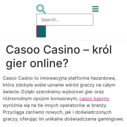
Casoo Casino – król
gier online?
Casoo Casino to innowacyjna platforma hazardowa,
która zdobyła sobie uznanie wśród graczy na całym
świecie. Dzięki szerokiemu wyborowi gier oraz
różnorodnym opcjom bonusowym,
casoo kasyno
wyróżnia się na tle innych operatorów w branży.
Przyciąga zarówno nowych, jak i doświadczonych
graczy, oferując im unikalne doświadczenia gamingowe.