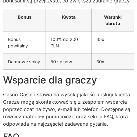
bonusami są przejrzyste, co zwiększa zaufanie graczy.
Bonus
Kwota
Warunki
obrotu
Bonus
100% do 200
35x
powitalny
PLN
Darmowe spiny
50 spinów
30x
Wsparcie dla graczy
Casoo Casino stawia na wysoką jakość obsługi klienta.
Gracze mogą skontaktować się z zespołem wsparcia
poprzez czat na żywo, e-mail lub telefon. Dostępne są
również materiały pomocnicze oraz sekcja FAQ, która
odpowiada na najczęściej zadawane pytania.
FAQ