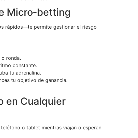
e Micro‑betting
s rápidos—te permite gestionar el riesgo
 o ronda.
ritmo constante.
ba tu adrenalina.
ces tu objetivo de ganancia.
o en Cualquier
teléfono o tablet mientras viajan o esperan