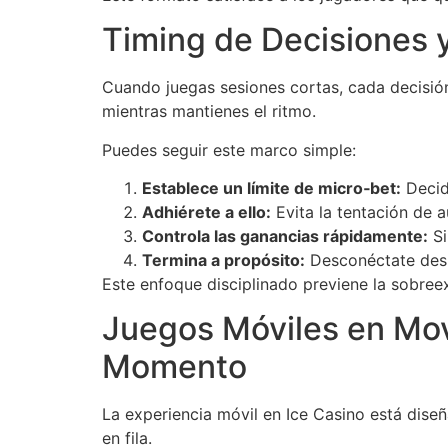
Timing de Decisiones y
Cuando juegas sesiones cortas, cada decisió
mientras mantienes el ritmo.
Puedes seguir este marco simple:
Establece un límite de micro‑bet:
Decid
Adhiérete a ello:
Evita la tentación de 
Controla las ganancias rápidamente:
Si
Termina a propósito:
Desconéctate desp
Este enfoque disciplinado previene la sobreex
Juegos Móviles en Movi
Momento
La experiencia móvil en Ice Casino está dise
en fila.