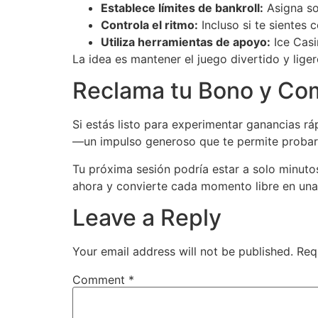
Establece límites de bankroll:
Asigna so
Controla el ritmo:
Incluso si te sientes 
Utiliza herramientas de apoyo:
Ice Casi
La idea es mantener el juego divertido y lige
Reclama tu Bono y Com
Si estás listo para experimentar ganancias r
—un impulso generoso que te permite proba
Tu próxima sesión podría estar a solo minut
ahora y convierte cada momento libre en una
Leave a Reply
Your email address will not be published.
Req
Comment
*