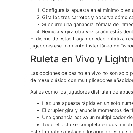
Configura la apuesta en el mínimo o en 
Gira los tres carretes y observa cómo se
Si ocurre una ganancia, tómala de inm
Reinicia y gira otra vez si aún estás den
El diseño de estas tragamonedas enfatiza re
jugadores ese momento instantáneo de “who
Ruleta en Vivo y Light
Las opciones de casino en vivo no son solo 
de mesa clásico con multiplicadores añadido
Así es como los jugadores disfrutan de apuest
Haz una apuesta rápida en un solo núme
El crupier gira y anuncia momentos de “li
Una ganancia activa un multiplicador de 
Todo el ciclo se completa en dos minuto
Este formato satisface a los jugadores que q