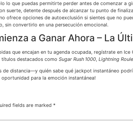
lo lo que puedas permitirte perder antes de comenzar a gir
con suerte, detente después de alcanzar tu punto de finaliz
no ofrece opciones de autoexclusión si sientes que no pue
ro, sin convertirlo en una persecución emocional.
ienza a Ganar Ahora – La Úl
ápidas que encajan en tu agenda ocupada, regístrate en Ic
r títulos destacados como
Sugar Rush 1000
,
Lightning Roule
os de distancia—y quién sabe qué jackpot instantáneo pod
 oportunidad para la emoción instantánea!
uired fields are marked
*