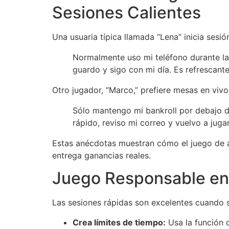
Sesiones Calientes
Una usuaria típica llamada “Lena” inicia sesi
Normalmente uso mi teléfono durante la
guardo y sigo con mi día. Es refrescant
Otro jugador, “Marco,” prefiere mesas en vivo
Sólo mantengo mi bankroll por debajo d
rápido, reviso mi correo y vuelvo a ju
Estas anécdotas muestran cómo el juego de al
entrega ganancias reales.
Juego Responsable en
Las sesiones rápidas son excelentes cuando
Crea límites de tiempo:
Usa la función d