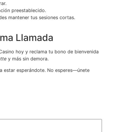
ar.
ación preestablecido.
des mantener tus sesiones cortas.
tima Llamada
e Casino hoy y reclama tu bono de bienvenida
tte
y más sin demora.
ría estar esperándote. No esperes—únete