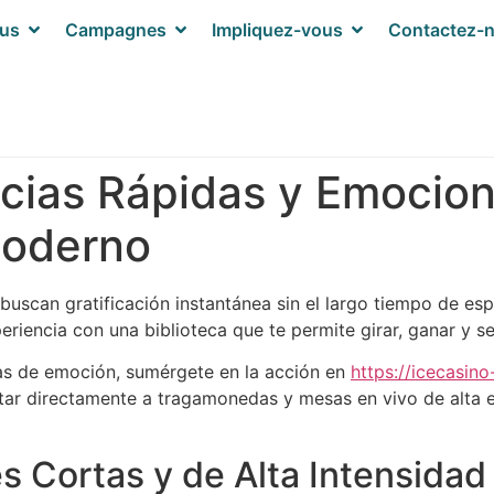
ous
Campagnes
Impliquez-vous
Contactez-
ncias Rápidas y Emocio
Moderno
uscan gratificación instantánea sin el largo tiempo de esp
eriencia con una biblioteca que te permite girar, ganar y s
das de emoción, sumérgete en la acción en
https://icecasino
ltar directamente a tragamonedas y mesas en vivo de alta 
s Cortas y de Alta Intensidad