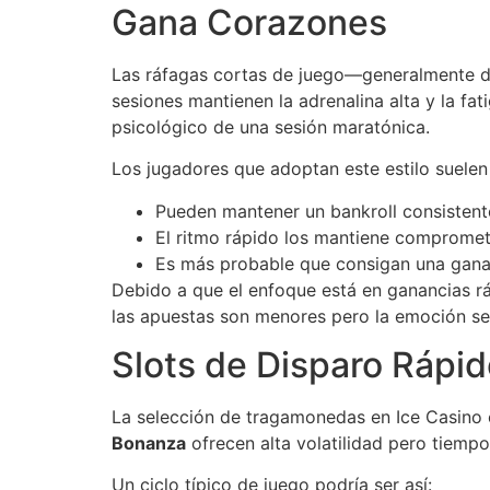
Gana Corazones
Las ráfagas cortas de juego—generalmente de
sesiones mantienen la adrenalina alta y la fa
psicológico de una sesión maratónica.
Los jugadores que adoptan este estilo suelen
Pueden mantener un bankroll consistente
El ritmo rápido los mantiene comprometi
Es más probable que consigan una gananc
Debido a que el enfoque está en ganancias rá
las apuestas son menores pero la emoción se
Slots de Disparo Rápi
La selección de tragamonedas en Ice Casino 
Bonanza
ofrecen alta volatilidad pero tiempo
Un ciclo típico de juego podría ser así: