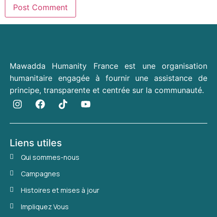
Mawadda Humanity France est une organisation
humanitaire engagée à fournir une assistance de
principe, transparente et centrée sur la communauté.
Liens utiles
Qui sommes-nous
Campagnes
Histoires et mises à jour
Impliquez Vous