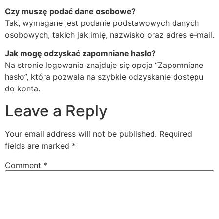
Czy muszę podać dane osobowe?
Tak, wymagane jest podanie podstawowych danych
osobowych, takich jak imię, nazwisko oraz adres e-mail.
Jak mogę odzyskać zapomniane hasło?
Na stronie logowania znajduje się opcja “Zapomniane
hasło”, która pozwala na szybkie odzyskanie dostępu
do konta.
Leave a Reply
Your email address will not be published.
Required
fields are marked
*
Comment
*