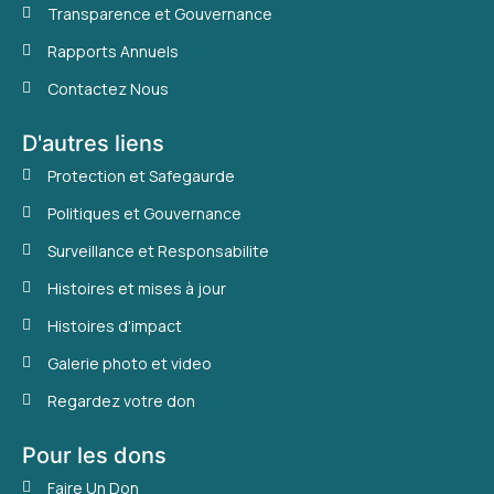
Transparence et Gouvernance
Rapports Annuels
Contactez Nous
D'autres liens
Protection et Safegaurde
Politiques et Gouvernance
Surveillance et Responsabilite
Histoires et mises à jour
Histoires d'impact
Galerie photo et video
Regardez votre don
Pour les dons
Faire Un Don