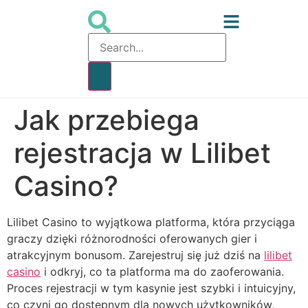
Jak przebiega
rejestracja w Lilibet
Casino?
Lilibet Casino to wyjątkowa platforma, która przyciąga
graczy dzięki różnorodności oferowanych gier i
atrakcyjnym bonusom. Zarejestruj się już dziś na
lilibet
casino
i odkryj, co ta platforma ma do zaoferowania.
Proces rejestracji w tym kasynie jest szybki i intuicyjny,
co czyni go dostępnym dla nowych użytkowników,