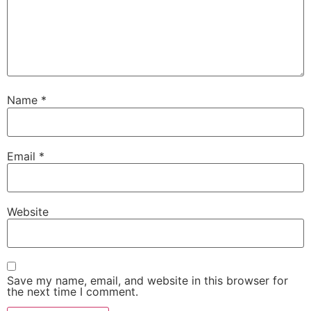
Name
*
Email
*
Website
Save my name, email, and website in this browser for
the next time I comment.