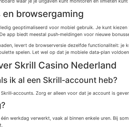
shboard waar je je uitgaven kunt monitoren en limieten kunt 
s en browsergaming
lledig geoptimaliseerd voor mobiel gebruik. Je kunt kiezen
. De app biedt meestal push‑meldingen voor nieuwe bonussen
den, levert de browserversie dezelfde functionaliteit: je ku
roulette spelen. Let wel op dat je mobiele data‑plan voldoend
er Skrill Casino Nederland
ls ik al een Skrill‑account heb?
krill‑accounts. Zorg er alleen voor dat je account is gever
g?
n één werkdag verwerkt, vaak al binnen enkele uren. Bij somm
t.