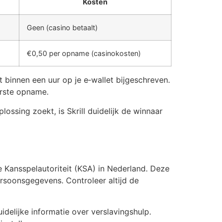
Kosten
Geen (casino betaalt)
€0,50 per opname (casinokosten)
 binnen een uur op je e‑wallet bijgeschreven.
erste opname.
lossing zoekt, is Skrill duidelijk de winnaar
 Kansspelautoriteit (KSA) in Nederland. Deze
persoonsgegevens. Controleer altijd de
idelijke informatie over verslavingshulp.