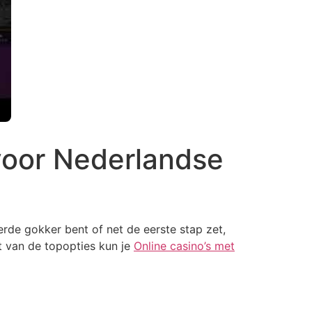
 voor Nederlandse
rde gokker bent of net de eerste stap zet,
ht van de topopties kun je
Online casino’s met