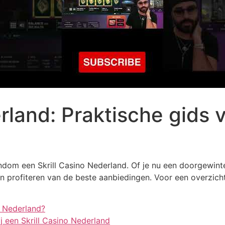
erland: Praktische gids
ndom een Skrill Casino Nederland. Of je nu een doorgewinte
n en profiteren van de beste aanbiedingen. Voor een overzic
n Nederland?
ij een Skrill Casino Nederland