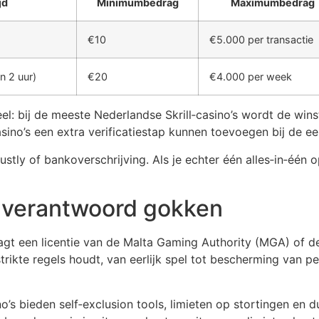
jd
Minimumbedrag
Maximumbedrag
€10
€5.000 per transactie
n 2 uur)
€20
€4.000 per week
: bij de meeste Nederlandse Skrill‑casino’s wordt de winst
ino’s een extra verificatiestap kunnen toevoegen bij de e
stly of bankoverschrijving. Als je echter één alles‑in‑één op
en verantwoord gokken
gt een licentie van de Malta Gaming Authority (MGA) of de
strikte regels houdt, van eerlijk spel tot bescherming van 
’s bieden self‑exclusion tools, limieten op stortingen en du