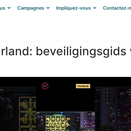
ous
Campagnes
Impliquez-vous
Contactez-
erland: beveiligingsgid