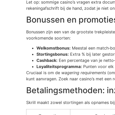
Let op: sommige casino’s vragen extra docum
rekening­afschrift bij de hand, zodat je niet o
Bonussen en promoties
Bonussen zijn een van de grootste trekpleiste
voorkomende soorten:
Welkomstbonus:
Meestal een match‑bonu
Stortingsbonus:
Extra % bij later gest
Cashback:
Een percentage van je netto‑v
Loyaliteitsprogramma:
Punten voor elk i
Cruciaal is om de
wagering requirements
(omz
kunt aanvragen. Zoek naar casino’s met een red
Betalingsmethoden: in
Skrill maakt zowel stortingen als opnames bi