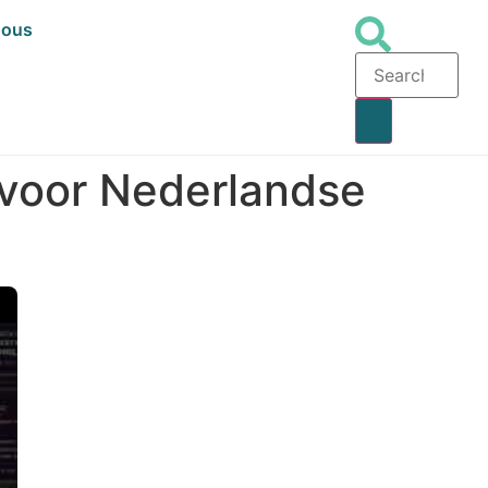
nous
FAIRE UN DON
s voor Nederlandse