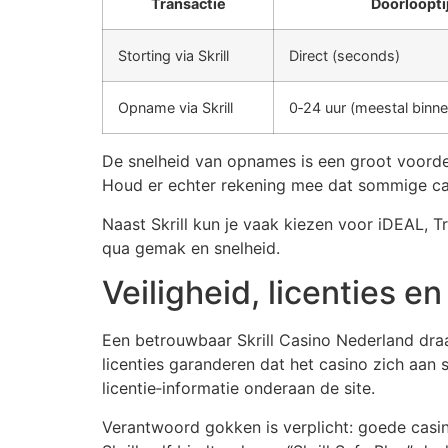
Transactie
Doorloopti
Storting via Skrill
Direct (seconds)
Opname via Skrill
0‑24 uur (meestal binne
De snelheid van opnames is een groot voordeel
Houd er echter rekening mee dat sommige cas
Naast Skrill kun je vaak kiezen voor iDEAL, Tru
qua gemak en snelheid.
Veiligheid, licenties 
Een betrouwbaar Skrill Casino Nederland draa
licenties garanderen dat het casino zich aan 
licentie‑informatie onderaan de site.
Verantwoord gokken is verplicht: goede casino